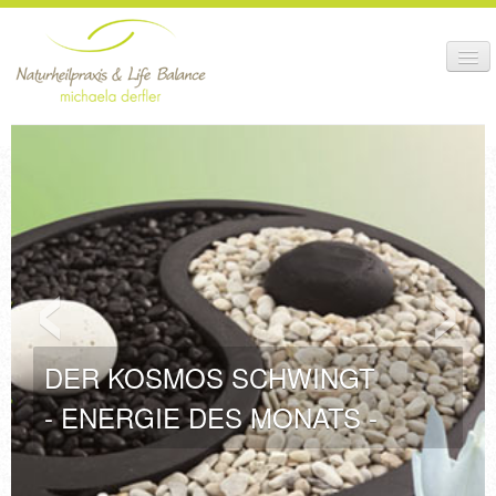
HEILBEHANDLUNG +
THERAPIE
BEHANDLUNGS-
‹
›
ABLAUF
GESUNDHEITS-
KURSE
ANMELDUNG +
TERMINE
DER KOSMOS SCHWINGT
IDEOLOGIE +
- ENERGIE DES MONATS -
PRAXIS
SHOP +
NEWS