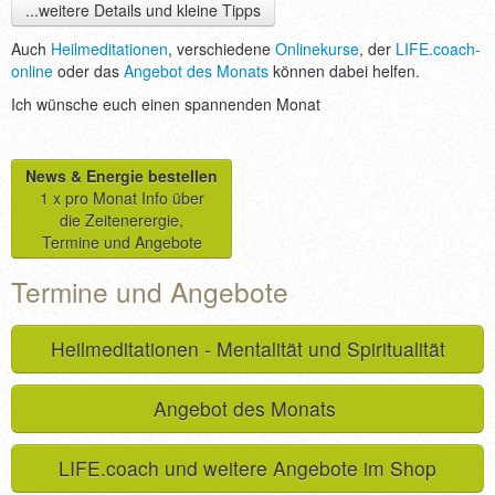
...weitere Details und kleine Tipps
Auch
Heilmeditationen
, verschiedene
Onlinekurse
, der
LIFE.coach-
online
oder das
Angebot des Monats
können dabei helfen.
Ich wünsche euch einen spannenden Monat
News & Energie bestellen
1 x pro Monat Info über
die Zeitenerergie,
Termine und Angebote
Termine und Angebote
Heilmeditationen - Mentalität und Spiritualität
Angebot des Monats
LIFE.coach und weitere Angebote im Shop