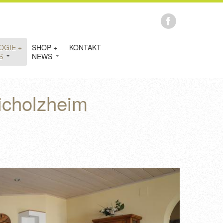
OGIE +
SHOP +
KONTAKT
IS
NEWS
icholzheim